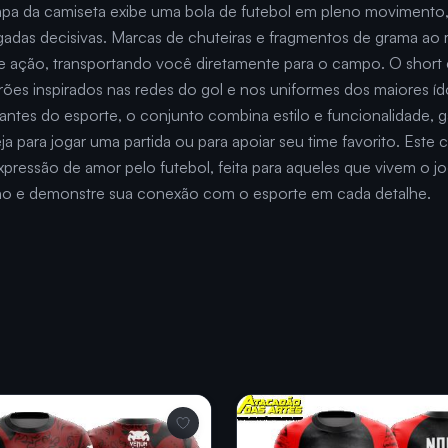
pa da camiseta exibe uma bola de futebol em pleno movimento, 
jogadas decisivas. Marcas de chuteiras e fragmentos de grama ao
e ação, transportando você diretamente para o campo. O shor
rões inspirados nas redes do gol e nos uniformes dos maiores í
ntes do esporte, o conjunto combina estilo e funcionalidade, g
a para jogar uma partida ou para apoiar seu time favorito. Este
xpressão de amor pelo futebol, feita para aqueles que vivem o j
lho e demonstre sua conexão com o esporte em cada detalhe.