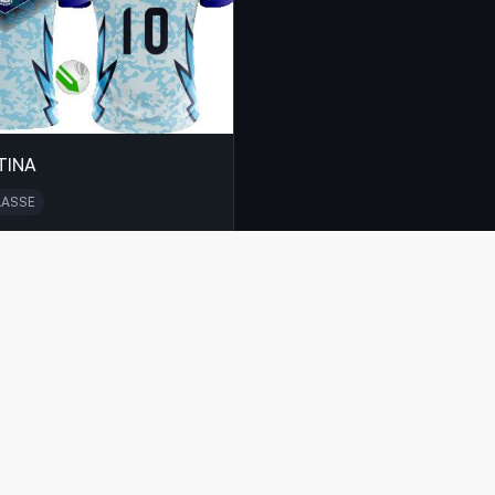
TINA
LASSE
,00