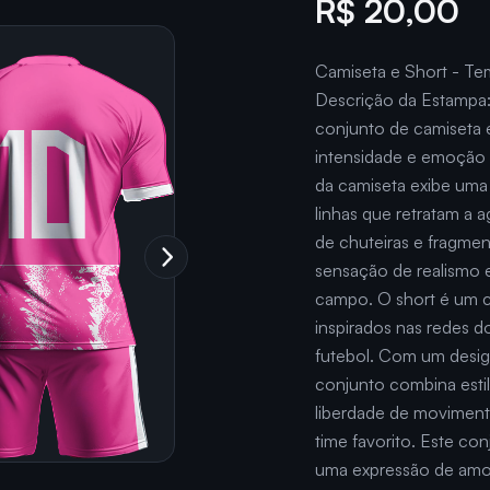
R$ 20,00
Camiseta e Short - Te
Descrição da Estampa:
conjunto de camiseta e
intensidade e emoção 
da camiseta exibe uma
linhas que retratam a a
de chuteiras e fragme
sensação de realismo 
campo. O short é um 
inspirados nas redes d
futebol. Com um desig
conjunto combina estil
liberdade de movimento
time favorito. Este co
uma expressão de amor 