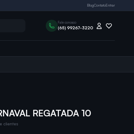
Blog
Contato
Entrar
Fale conosco
(65) 99267-3220
RNAVAL REGATADA 10
e clientes